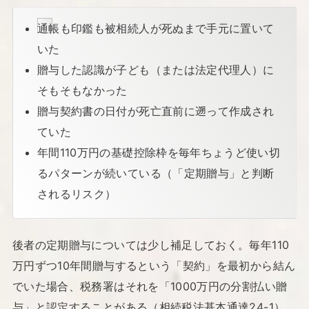
通帳も印鑑も被相続人が死ぬまで手元に置いて
いた
贈与した認識が子ども（または法定代理人）に
そもそもなかった
贈与契約書の日付が死亡直前に遡って作成され
ていた
年間110万円の基礎控除枠を毎年ちょうど使い切
るパターンが続いている（「定期贈与」と判断
されるリスク）
後者の定期贈与については少し補足しておく。毎年110
万円ずつ10年間贈与するという「契約」を最初から結ん
でいた場合、税務署はそれを「1000万円の分割払い贈
与」と認定することがある（相続税法基本通達24-1）。