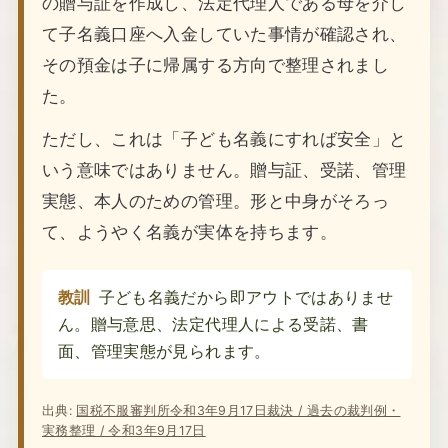
の贈与証を作成し、法定代理人である母を介し
て子名義口座へ入金していた事情が確認され、
その預金は子に帰属する方向で整理されまし
た。
ただし、これは「子ども名義にすれば安全」と
いう意味ではありません。贈与証、受諾、管理
実態、本人のための管理。形と中身がそろっ
て、ようやく名義が実体を持ちます。
教訓
子ども名義だから即アウトではありませ
ん。贈与意思、法定代理人による受諾、書
面、管理実態が見られます。
出典:
国税不服審判所令和3年9月17日裁決 / 過去の裁判例・
実務整理 / 令和3年9月17日