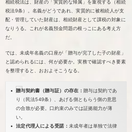
相続税法は、財産の「実質的な帰属」を重視する（相続
税法9条）。名義がどうであれ、実質的に被相続人が支
配・管理していた財産は、相続財産として課税の対象に
なりうる。これが名義預金問題の根っこにある考え方
だ。
では、未成年名義の口座が「贈与が完了した子の財産」
と認められるには、何が必要か。実務で確認すべき要素
を整理すると、おおよそこうなる。
贈与契約書（贈与証）の存在：
贈与は契約であ
り（民法549条）、あげる側ともらう側の意思
の合致が必要。口約束のみでは証拠能力が薄
い。
法定代理人による受諾：
未成年者は単独で法律