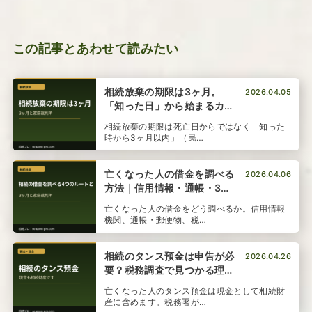
この記事とあわせて読みたい
相続放棄の期限は3ヶ月。
2026.04.05
「知った日」から始まるカウ
ントダウンの正体
相続放棄の期限は死亡日からではなく「知った
時から3ヶ月以内」（民…
亡くなった人の借金を調べる
2026.04.06
方法｜信用情報・通帳・3ヶ
月期限
亡くなった人の借金をどう調べるか。信用情報
機関、通帳・郵便物、税…
相続のタンス預金は申告が必
2026.04.26
要？税務調査で見つかる理由
と対処法
亡くなった人のタンス預金は現金として相続財
産に含めます。税務署が…