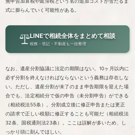
無申告加算税や延滞税という名の追加コストが雪だるま
式に膨らんでいく可能性がある。
LINEで相続全体をまとめて相談
税務・登記・不動産も一括整理
なお、遺産分割協議に法定の期限はない。10ヶ月以内に
必ず分割を終えなければならないという義務は存在しな
い。ただし、遺産分割が未了のまま申告期限を迎えた場
合でも、法定相続分で仮の申告（未分割申告）ができる
（相続税法55条）。分割成立後に修正申告または更正
の請求で正しい税額に修正することも可能だ（相続税法
32条、国税通則法23条）。ここは誤解が多いため、し
っかり頭に刻んでほしい。