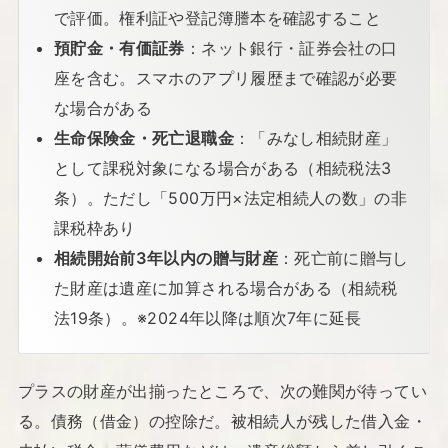
で評価。権利証や登記簿謄本を確認すること
預貯金・有価証券
：ネット銀行・証券会社の口
座を含む。スマホのアプリ履歴まで確認が必要
な場合がある
生命保険金・死亡退職金
：「みなし相続財産」
として課税対象になる場合がある（相続税法3
条）。ただし「500万円×法定相続人の数」の非
課税枠あり
相続開始前3年以内の贈与財産
：死亡前に贈与し
た財産は遺産に加算される場合がある（相続税
法19条）。※2024年以降は順次7年に延長
プラスの財産が出揃ったところで、次の難関が待ってい
る。債務（借金）の控除だ。被相続人が残した借入金・