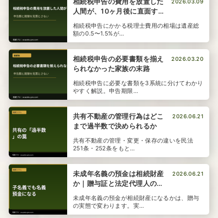
相続税申告の費用を放置した
2026.03.09
人間が、10ヶ月後に直面する
現実
相続税申告にかかる税理士費用の相場は遺産総
額の0.5〜1.5%が…
相続税申告の必要書類を揃え
2026.03.20
られなかった家族の末路
相続税申告に必要な書類を3系統に分けてわかり
やすく解説。申告期限…
共有不動産の管理行為はどこ
2026.06.21
まで過半数で決められるか
共有不動産の管理・変更・保存の違いを民法
251条・252条をもと…
未成年名義の預金は相続財産
2026.06.21
か｜贈与証と法定代理人の受
諾
未成年名義の預金が相続財産になるかは、贈与
の実態で変わります。実…