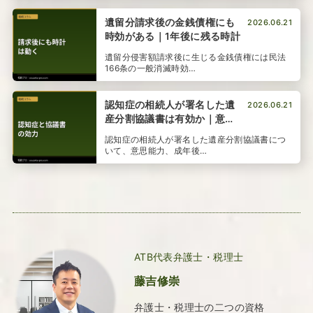
遺留分請求後の金銭債権にも
2026.06.21
時効がある｜1年後に残る時計
遺留分侵害額請求後に生じる金銭債権には民法
166条の一般消滅時効…
認知症の相続人が署名した遺
2026.06.21
産分割協議書は有効か｜意思
能力と証拠
認知症の相続人が署名した遺産分割協議書につ
いて、意思能力、成年後…
ATB代表弁護士・税理士
藤吉修崇
弁護士・税理士の二つの資格